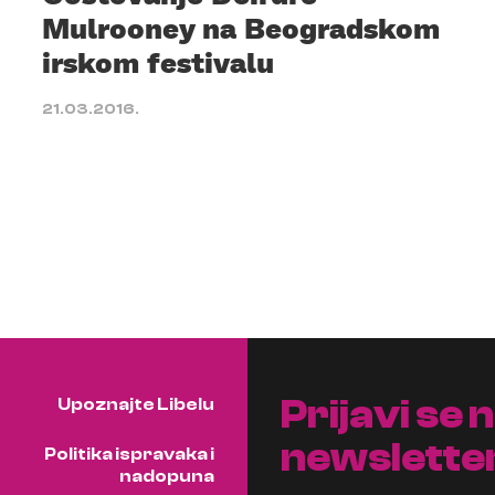
Mulrooney na Beogradskom
irskom festivalu
21.03.2016.
Prijavi se 
Upoznajte Libelu
newslette
Politika ispravaka i
nadopuna