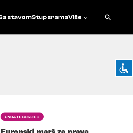
Sa stavom
Stup srama
Više
UNCATEGORIZED
Europski marš za prava