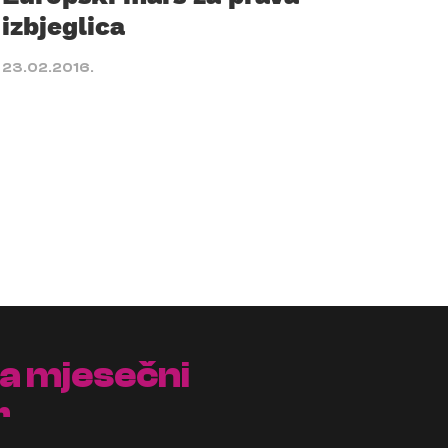
izbjeglica
23.02.2016.
na mjesečni
r