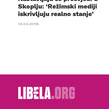
Skoplju: ‘Režimski mediji
iskrivljuju realno stanje’
14.04.2016.