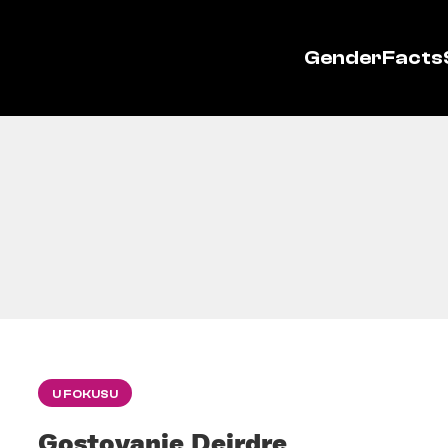
GenderFacts
U FOKUSU
Gostovanje Deirdre