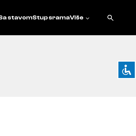
Sa stavom
Stup srama
Više