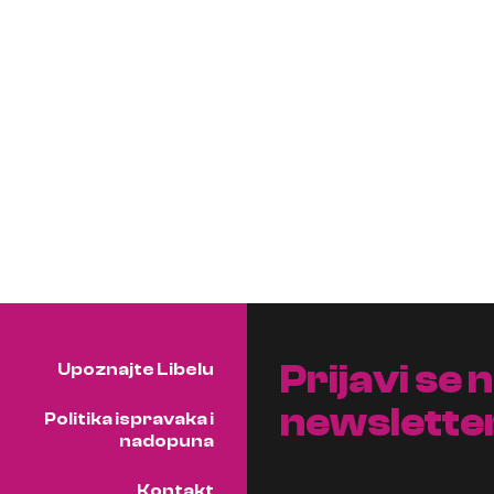
Prijavi se 
Upoznajte Libelu
newslette
Politika ispravaka i
nadopuna
Kontakt