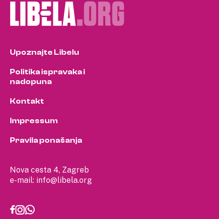
Upoznajte Libelu
Politika ispravaka i
nadopuna
Kontakt
Impressum
Pravila ponašanja
Nova cesta 4, Zagreb
e-mail:
info@libela.org