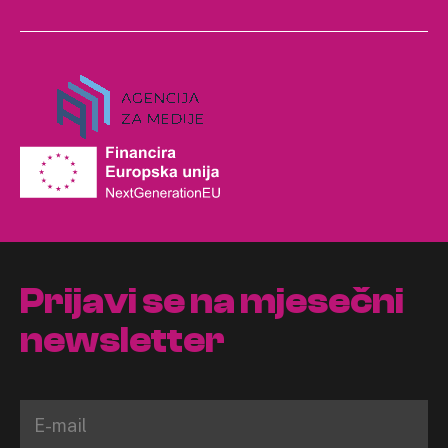
Prijavi se na mjesečni
newsletter