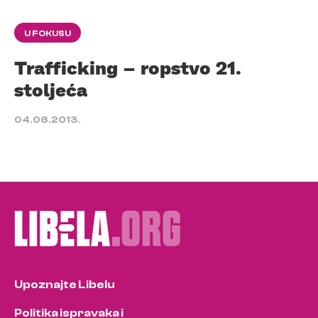
U FOKUSU
Trafficking – ropstvo 21.
stoljeća
04.06.2013.
Upoznajte Libelu
Politika ispravaka i