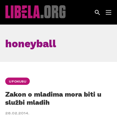
Skip
to
content
honeyball
U FOKUSU
Zakon o mladima mora biti u
službi mladih
26.02.2014.