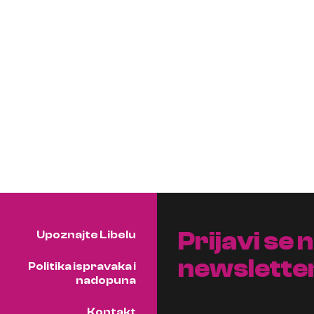
Prijavi se 
Upoznajte Libelu
newslette
Politika ispravaka i
nadopuna
Kontakt