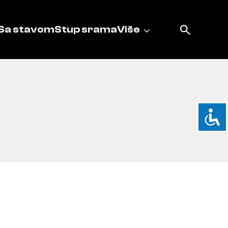
Sa stavom
Stup srama
Više