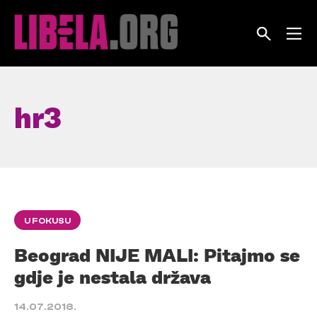
Skip
to
content
hr3
U FOKUSU
Beograd NIJE MALI: Pitajmo se
gdje je nestala država
14.07.2016.