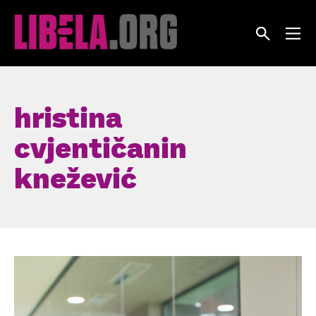
Skip
to
content
hristina
cvjentičanin
knežević