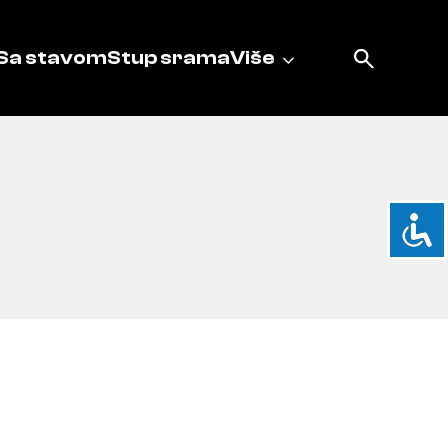
Sa stavom
Stup srama
Više