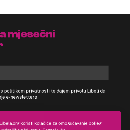
na mjesečni
r
 politikom privatnosti te dajem privolu Libeli da
anje e-newslettera
Libela.org koristi kolačiće za omogućavanje boljeg