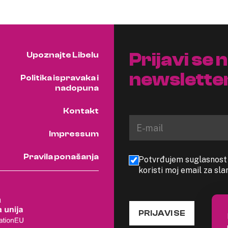
Prijavi se 
Upoznajte Libelu
newslette
Politika ispravaka i
nadopuna
Kontakt
Impressum
Pravila ponašanja
Potvrđujem suglasnost s
koristi moj email za sl
PRIJAVI SE