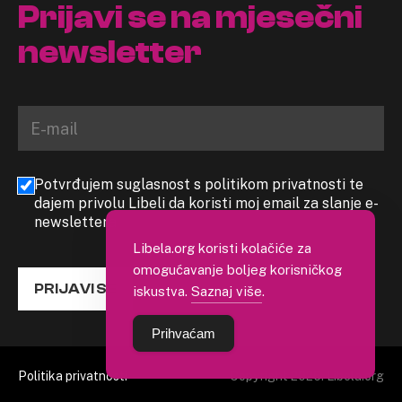
Prijavi se na mjesečni
newsletter
Potvrđujem suglasnost s politikom privatnosti te
dajem privolu Libeli da koristi moj email za slanje e-
newslettera
Libela.org koristi kolačiće za
omogućavanje boljeg korisničkog
PRIJAVI SE
iskustva.
Saznaj više
.
Prihvaćam
Politika privatnosti
Copyright 2026. Libela.org