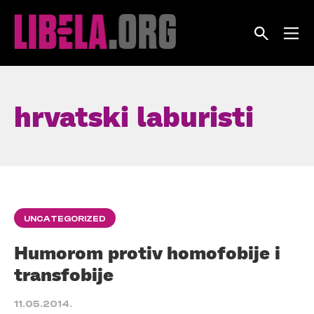
Skip
to
content
hrvatski laburisti
UNCATEGORIZED
Humorom protiv homofobije i
transfobije
11.05.2014.