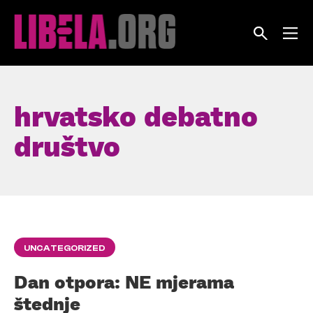
Skip
to
content
hrvatsko debatno
društvo
UNCATEGORIZED
Dan otpora: NE mjerama
štednje