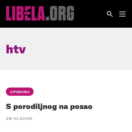
Skip
to
content
htv
U FOKUSU
S porodiljnog na posao
28.10.2009.