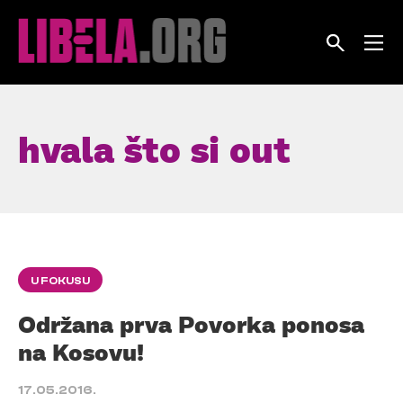
Skip
to
content
hvala što si out
U FOKUSU
Održana prva Povorka ponosa
na Kosovu!
17.05.2016.