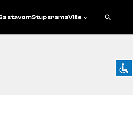
Sa stavom
Stup srama
Više