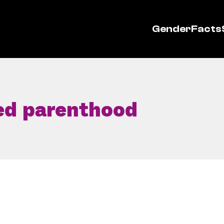
GenderFacts
ned parenthood