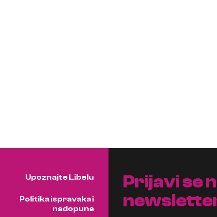
Prijavi se 
Upoznajte Libelu
newslette
Politika ispravaka i
nadopuna