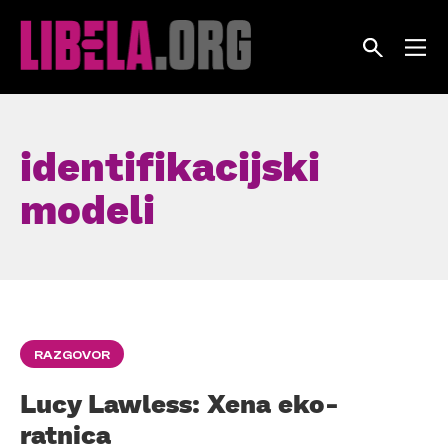
Skip
to
content
identifikacijski
modeli
RAZGOVOR
Lucy Lawless: Xena eko-
ratnica