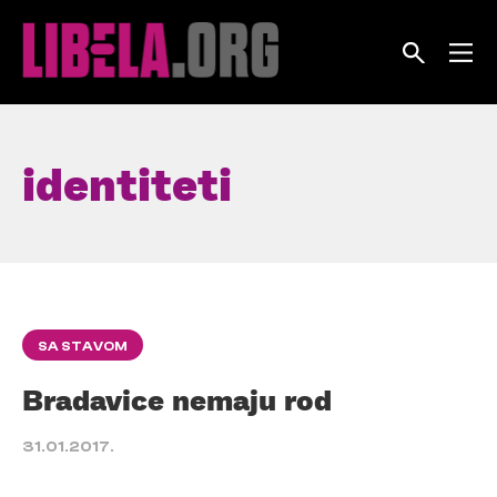
Skip
to
content
identiteti
SA STAVOM
Bradavice nemaju rod
31.01.2017.