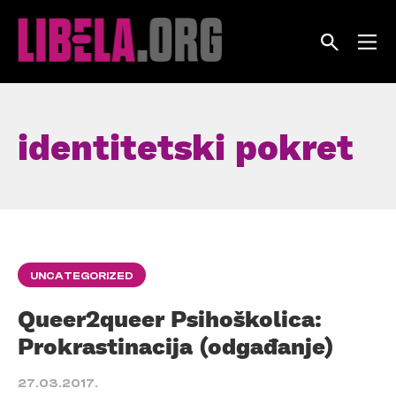
Skip
to
content
identitetski pokret
UNCATEGORIZED
Queer2queer Psihoškolica:
Prokrastinacija (odgađanje)
27.03.2017.