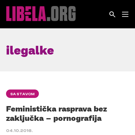
Skip
to
content
ilegalke
SA STAVOM
Feministička rasprava bez
zaključka – pornografija
04.10.2016.