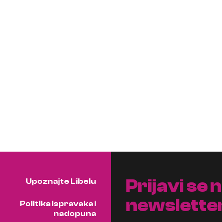
Prijavi se 
Upoznajte Libelu
newslette
Politika ispravaka i
nadopuna