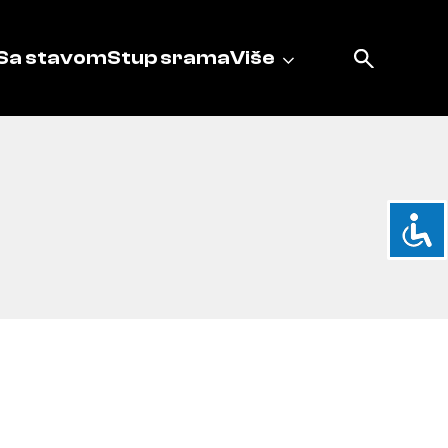
Sa stavom
Stup srama
Više