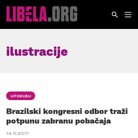
Skip
to
content
ilustracije
U FOKUSU
Brazilski kongresni odbor traži
potpunu zabranu pobačaja
14.11.2017.