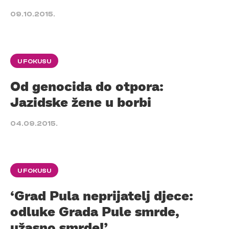
09.10.2015.
U FOKUSU
Od genocida do otpora:
Jazidske žene u borbi
04.09.2015.
U FOKUSU
‘Grad Pula neprijatelj djece:
odluke Grada Pule smrde,
užasno smrde!’