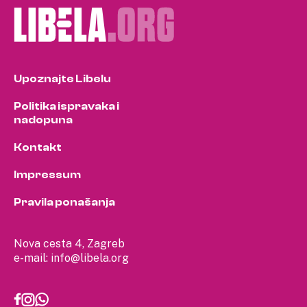
Upoznajte Libelu
Politika ispravaka i
nadopuna
Kontakt
Impressum
Pravila ponašanja
Nova cesta 4, Zagreb
e-mail:
info@libela.org