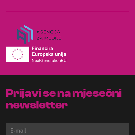
Prijavi se na mjesečni
newsletter