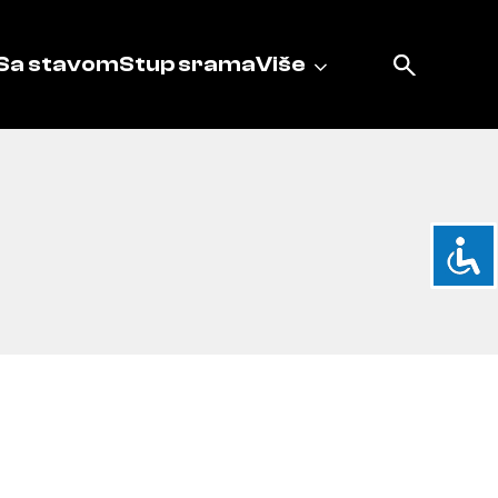
Sa stavom
Stup srama
Više