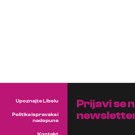
Prijavi se 
Upoznajte Libelu
newslette
Politika ispravaka i
nadopuna
Kontakt