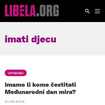
Skip
to
content
imati djecu
U FOKUSU
Imamo li kome čestitati
Međunarodni dan mira?
21.09.2014.