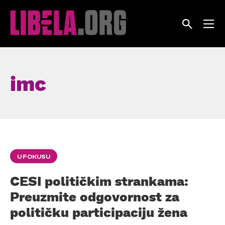
Skip
to
content
imc
U FOKUSU
CESI političkim strankama:
Preuzmite odgovornost za
političku participaciju žena