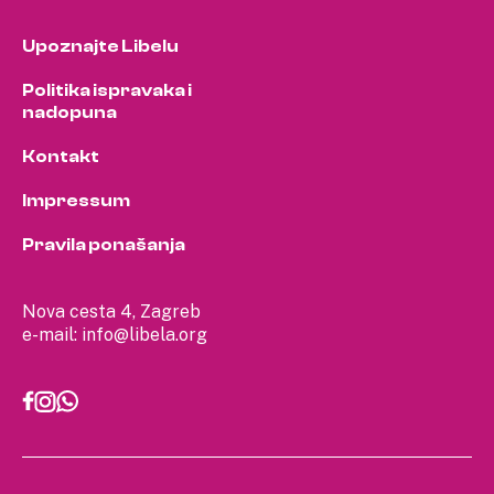
Upoznajte Libelu
Politika ispravaka i
nadopuna
Kontakt
Impressum
Pravila ponašanja
Nova cesta 4, Zagreb
e-mail:
info@libela.org