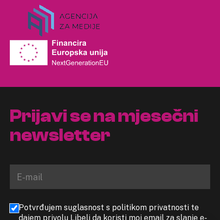
Prijavi se na mjesečni
newsletter
Potvrđujem suglasnost s politikom privatnosti te
dajem privolu Libeli da koristi moj email za slanje e-