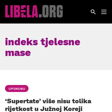
Skip
to
content
indeks tjelesne
mase
U FOKUSU
‘Supertate’ više nisu tolika
rijetkost u Južnoj Koreji