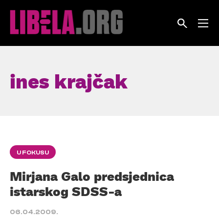
Skip
to
content
ines krajčak
U FOKUSU
Mirjana Galo predsjednica
istarskog SDSS-a
06.04.2009.