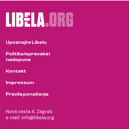
Upoznajte Libelu
Politika ispravaka i
nadopuna
Kontakt
Impressum
Pravila ponašanja
Nova cesta 4, Zagreb
e-mail:
info@libela.org