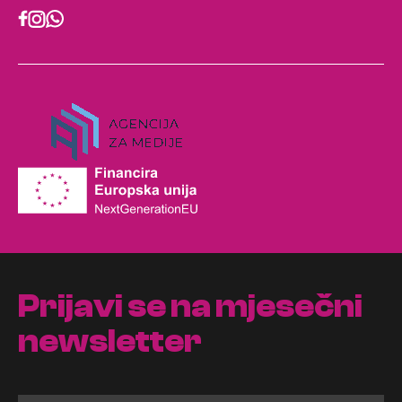
Prijavi se na mjesečni
newsletter