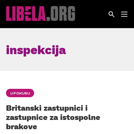
Skip
to
content
inspekcija
U FOKUSU
Britanski zastupnici i
zastupnice za istospolne
brakove