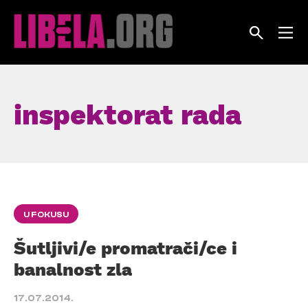
Skip
to
content
inspektorat rada
U FOKUSU
Šutljivi/e promatrači/ce i
banalnost zla
17.07.2014.