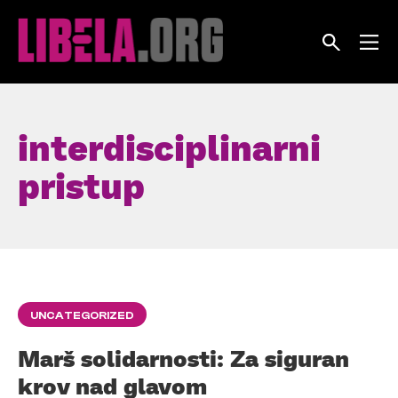
Skip
to
content
interdisciplinarni
pristup
UNCATEGORIZED
Marš solidarnosti: Za siguran
krov nad glavom