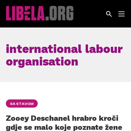
Skip
to
content
international labour
organisation
SA STAVOM
Zooey Deschanel hrabro kroči
gdje se malo koje poznate žene