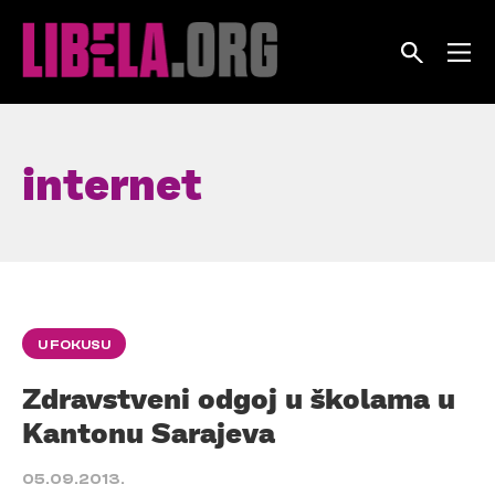
Skip
to
content
internet
U FOKUSU
Zdravstveni odgoj u školama u
Kantonu Sarajeva
05.09.2013.