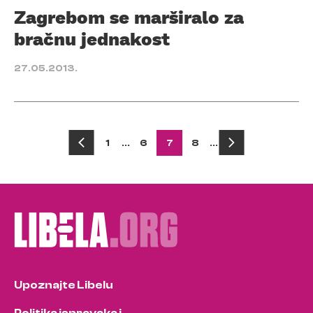
Zagrebom se marširalo za
bračnu jednakost
27.05.2013.
Posts
1
…
6
7
8
…
pagination
Upoznajte Libelu