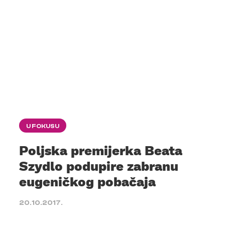
U FOKUSU
Poljska premijerka Beata
Szydlo podupire zabranu
eugeničkog pobačaja
20.10.2017.