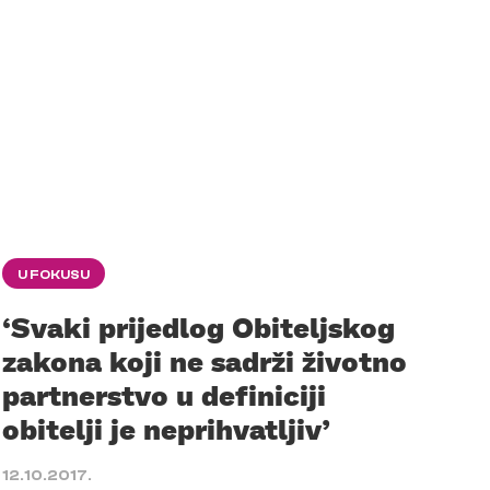
U FOKUSU
‘Svaki prijedlog Obiteljskog
zakona koji ne sadrži životno
partnerstvo u definiciji
obitelji je neprihvatljiv’
12.10.2017.