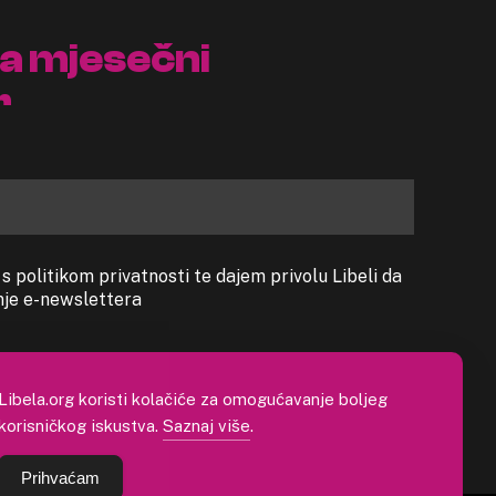
na mjesečni
r
 politikom privatnosti te dajem privolu Libeli da
anje e-newslettera
Libela.org koristi kolačiće za omogućavanje boljeg
korisničkog iskustva.
Saznaj više
.
Prihvaćam