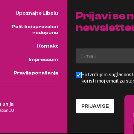
Prijavi se 
Upoznajte Libelu
newslette
Politika ispravaka i
nadopuna
Kontakt
Impressum
Pravila ponašanja
Potvrđujem suglasnost s
koristi moj email za sl
PRIJAVI SE