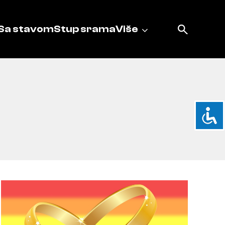
Sa stavom
Stup srama
Više