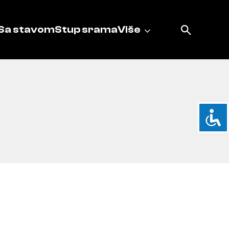
Sa stavom
Stup srama
Više