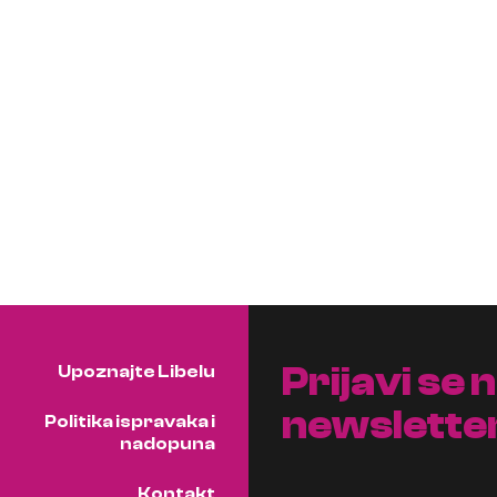
Prijavi se 
Upoznajte Libelu
newslette
Politika ispravaka i
nadopuna
Kontakt