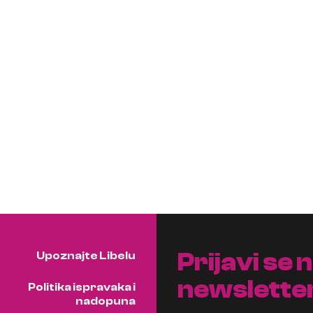
Prijavi se 
Upoznajte Libelu
newslette
Politika ispravaka i
nadopuna