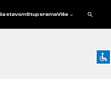
Sa stavom
Stup srama
Više