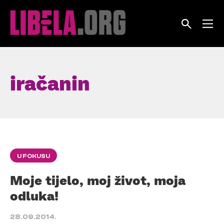
Skip
to
content
iračanin
U FOKUSU
Moje tijelo, moj život, moja
odluka!
28.09.2014.