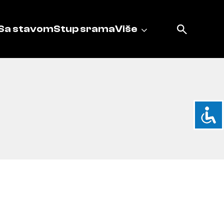
Sa stavom
Stup srama
Više