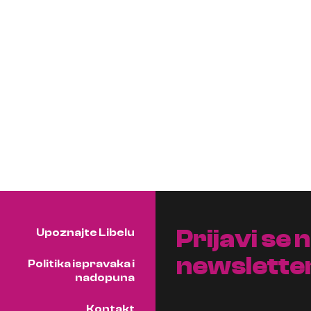
Prijavi se 
Upoznajte Libelu
newslette
Politika ispravaka i
nadopuna
Kontakt