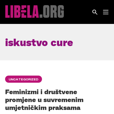
Skip
to
content
iskustvo cure
UNCATEGORIZED
Feminizmi i društvene
promjene u suvremenim
umjetničkim praksama