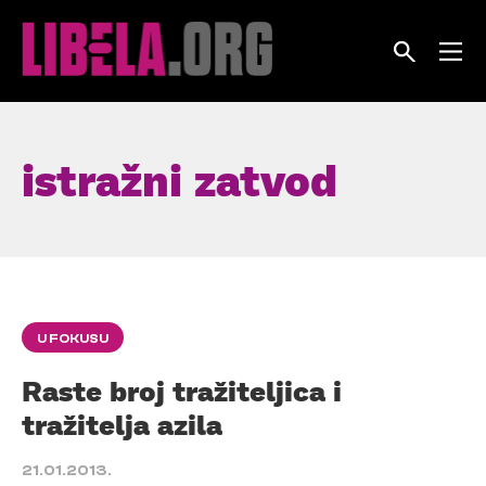
Skip
to
content
istražni zatvod
U FOKUSU
Raste broj tražiteljica i
tražitelja azila
21.01.2013.