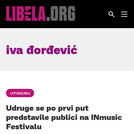
Skip
to
content
iva đorđević
U FOKUSU
Udruge se po prvi put
predstavile publici na INmusic
Festivalu