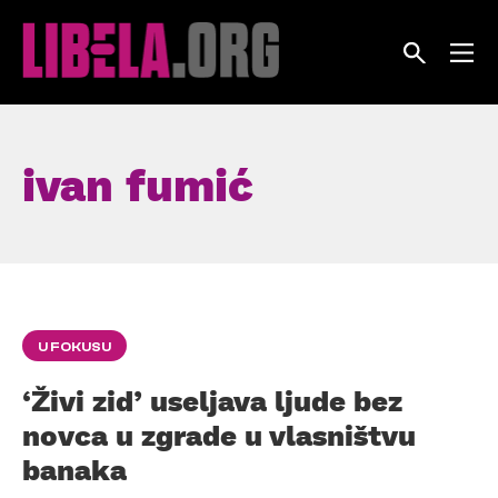
Skip
to
content
ivan fumić
U FOKUSU
‘Živi zid’ useljava ljude bez
novca u zgrade u vlasništvu
banaka