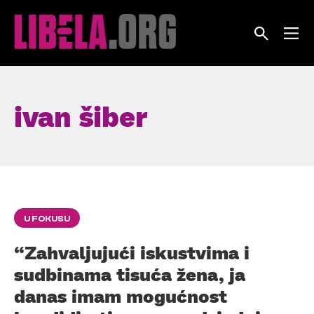
Skip
to
content
ivan šiber
U FOKUSU
“Zahvaljujući iskustvima i
sudbinama tisuća žena, ja
danas imam mogućnost