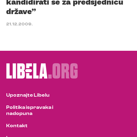
kandidirati se za predsjednicu
države”
21.12.2009.
Upoznajte Libelu
Politika ispravaka i
nadopuna
Kontakt