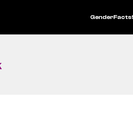
GenderFacts
k