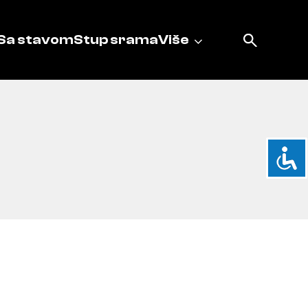
Sa stavom
Stup srama
Više