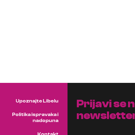
Prijavi se 
Upoznajte Libelu
newslette
Politika ispravaka i
nadopuna
Kontakt