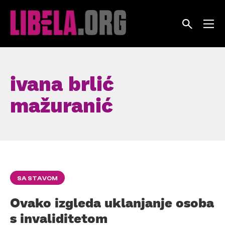
Skip
to
content
ivana brlić
mažuranić
SA STAVOM
Ovako izgleda uklanjanje osoba
s invaliditetom