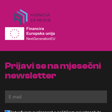
Prijavi se na mjesečni
newsletter