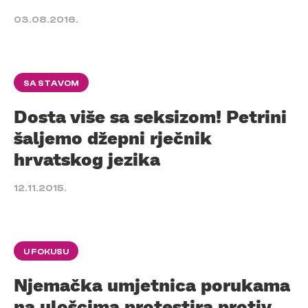
03.08.2016.
SA STAVOM
Dosta više sa seksizom! Petrini
šaljemo džepni rječnik
hrvatskog jezika
12.11.2015.
U FOKUSU
Njemačka umjetnica porukama
na ulošcima protestira protiv