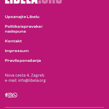
Upoznajte Libelu
Politika ispravaka i
nadopuna
Kontakt
Impressum
Pravila ponašanja
Nova cesta 4, Zagreb
e-mail:
info@libela.org