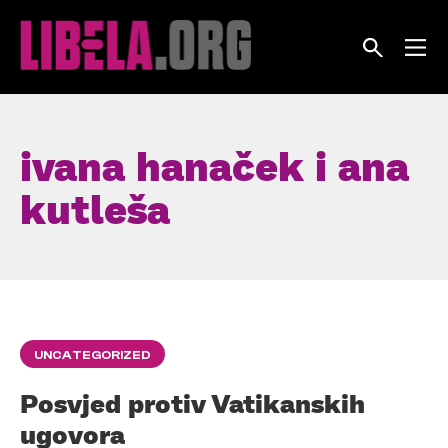
Skip
to
content
ivana hanaček i ana
kutleša
UNCATEGORIZED
Posvjed protiv Vatikanskih
ugovora