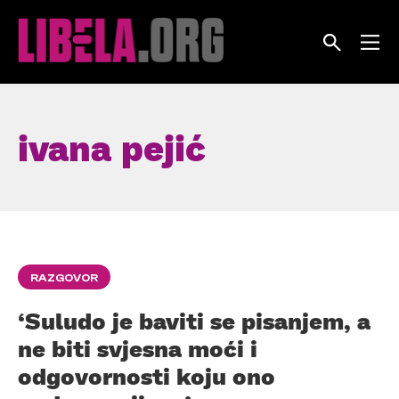
Skip
to
content
ivana pejić
RAZGOVOR
‘Suludo je baviti se pisanjem, a
ne biti svjesna moći i
odgovornosti koju ono