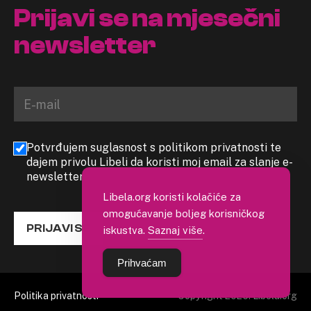
Prijavi se na mjesečni
newsletter
Potvrđujem suglasnost s politikom privatnosti te
dajem privolu Libeli da koristi moj email za slanje e-
newslettera
Libela.org koristi kolačiće za
omogućavanje boljeg korisničkog
PRIJAVI SE
iskustva.
Saznaj više
.
Prihvaćam
Politika privatnosti
Copyright 2026. Libela.org