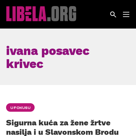
Skip
to
content
ivana posavec
krivec
U FOKUSU
Sigurna kuća za žene žrtve
nasilja i u Slavonskom Brodu