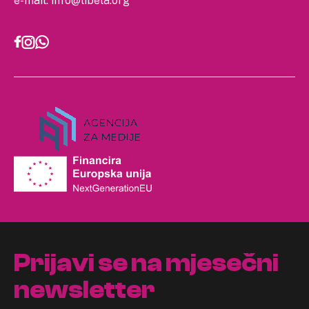
e-mail:
info@libela.org
Prijavi se na mjesečni
newsletter