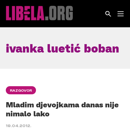
Skip
to
content
ivanka luetić boban
RAZGOVOR
Mladim djevojkama danas nije
nimalo lako
19.04.2012.