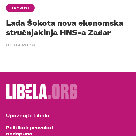
U FOKUSU
Lada Šokota nova ekonomska
stručnjakinja HNS-a Zadar
03.04.2009.
Upoznajte Libelu
Politika ispravaka i
nadopuna